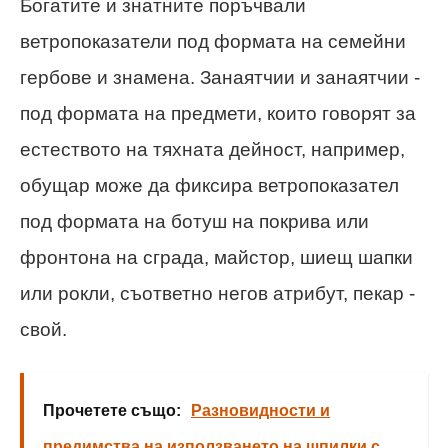
Богатите и знатните поръчвали
ветропоказатели под формата на семейни
гербове и знамена. Занаятчии и занаятчии -
под формата на предмети, които говорят за
естеството на тяхната дейност, например,
обущар може да фиксира ветропоказател
под формата на ботуш на покрива или
фронтона на сграда, майстор, шиещ шапки
или рокли, съответно негов атрибут, пекар -
свой.
Прочетете също:
Разновидности и
предимства на използването на шпилки с