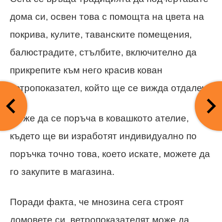
дома си, освен това с помощта на цвета на
покрива, кулите, таванските помещения,
балюстрадите, стълбите, включително да
прикрепите към него красив кован
ветропоказател, който ще се вижда отдалеч.
Може да се поръча в ковашкото ателие,
където ще ви изработят индивидуално по
поръчка точно това, което искате, можете да
го закупите в магазина.
Поради факта, че мнозина сега строят
домовете си, ветропоказателят може да