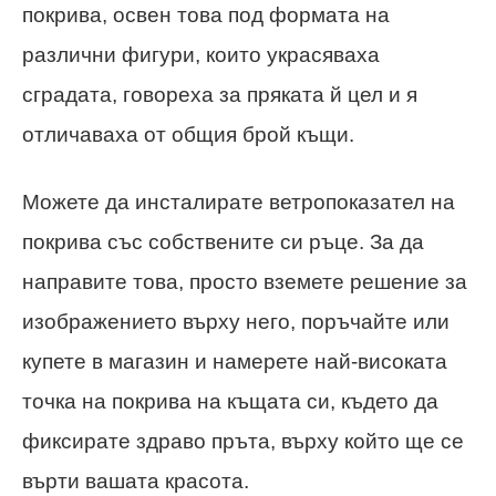
покрива, освен това под формата на
различни фигури, които украсяваха
сградата, говореха за пряката й цел и я
отличаваха от общия брой къщи.
Можете да инсталирате ветропоказател на
покрива със собствените си ръце. За да
направите това, просто вземете решение за
изображението върху него, поръчайте или
купете в магазин и намерете най-високата
точка на покрива на къщата си, където да
фиксирате здраво пръта, върху който ще се
върти вашата красота.