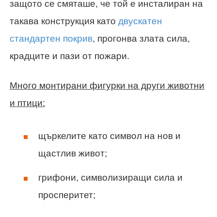
защото се смяташе, че той е инсталиран на
такава конструкция като
двускатен
стандартен покрив
, прогонва злата сила,
крадците и пази от пожари.
Много монтирани фигурки на други животни
и птици:
щъркелите като символ на нов и
щастлив живот;
грифони, символизиращи сила и
просперитет;