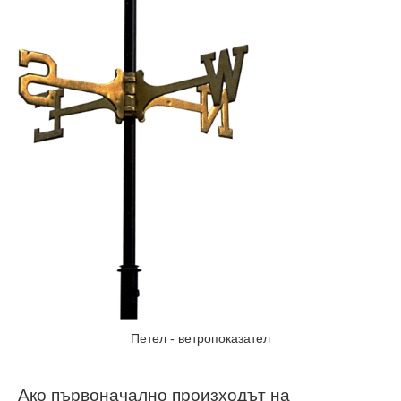
Петел - ветропоказател
Ако първоначално произходът на