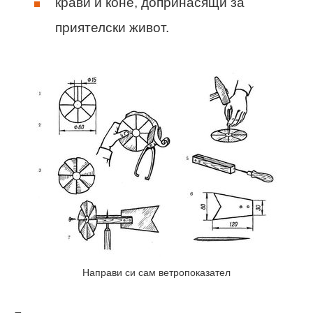
крави и коне, допринасящи за
приятелски живот.
Направи си сам ветропоказател