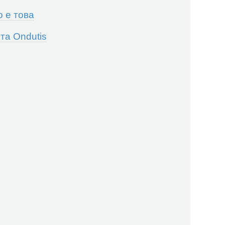
о е това
та Ondutis