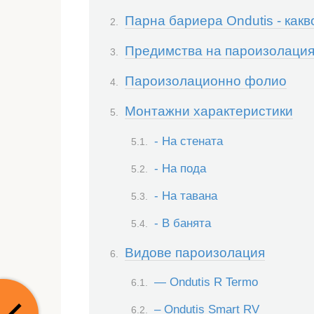
Парна бариера Ondutis - какв
Предимства на пароизолация
Пароизолационно фолио
Монтажни характеристики
- На стената
- На пода
- На тавана
- В банята
Видове пароизолация
— Ondutis R Termo
– Ondutis Smart RV