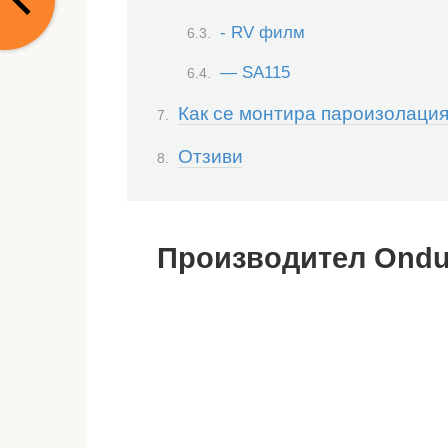
- RV филм
— SA115
Как се монтира пароизолация
Отзиви
Производител Ondu