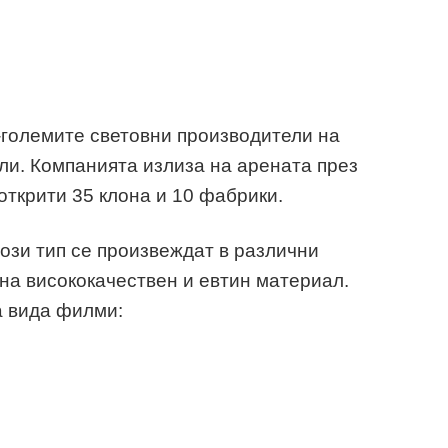
й-големите световни производители на
и. Компанията излиза на арената през
 открити 35 клона и 10 фабрики.
ози тип се произвеждат в различни
сна висококачествен и евтин материал.
а вида филми: