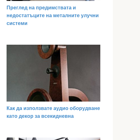
Преглед на предимствата и
недостатъците на металните улучни
системи
Как да използвате аудио оборудване
като декор за всекидневна