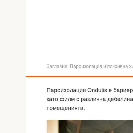
Заглавие:
Пароизолация и покривна х
Пароизолация Ondutis е бариер
като филм с различна дебелина
помещенията.