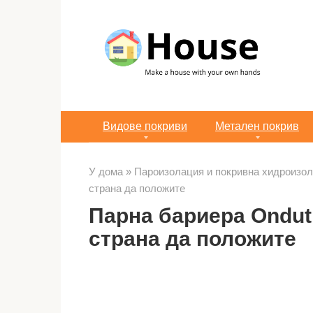
Преминете
към
съдържанието
Видове покриви
Метален покрив
У дома
»
Пароизолация и покривна хидроизо
страна да положите
Парна бариера Ondutis
страна да положите