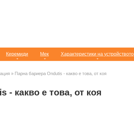
Керемиди
Мек
Характеристики на устройството
лация
»
Парна бариера Ondutis - какво е това, от коя
 - какво е това, от коя