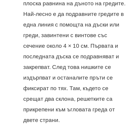
плоска равнина на дъното на гредите.
Най-лесно е да подравните гредите в
една линия с помощта на дъски или
греди, завинтени с винтове със
сечение около 4 × 10 см. Първата и
последната дъска се подравняват и
закрепват. След това нишките се
издърпват и останалите пръти се
фиксират по тях. Там, където се
срещат два склона, решетките са
прикрепени към ъгловата греда от
двете страни.