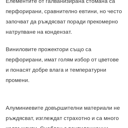
Елементите от галванизирана стомана са
перфорирани, сравнително евтини, но често
започват да ръждясват поради прекомерно
натрупване на кондензат.
Виниловите прожектори също са
перфорирани, имат голям избор от цветове
и понасят добре влага и температурни
промени.
Алуминиевите довършителни материали не
ръждясват, изглеждат страхотно и са много