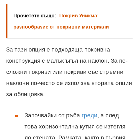
Прочетете също:
Покрив Уникма:
разнообразие от покривни материали
За тази опция е подходяща покривна
конструкция с малък ъгъл на наклон. За по-
сложни покриви или покриви със стръмни
наклони по-често се използва втората опция
за облицовка.
Започвайки от ръба
греди
, а след
това хоризонтална кутия се изтегля
до стената. Рамката, както в първия