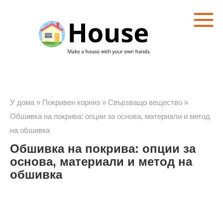
Преминете
към
съдържанието
У дома
»
Покривен корниз
»
Свързващо вещество
»
Обшивка на покрива: опции за основа, материали и метод
на обшивка
Обшивка на покрива: опции за
основа, материали и метод на
обшивка