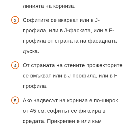
линията на корниза.
Софитите се вкарват или в J-
профила, или в J-фаската, или в F-
профила от страната на фасадната
дъска.
От страната на стените прожекторите
се вмъкват или в J-профила, или в F-
профила.
Ако надвесът на корниза е по-широк
от 45 см, софитът се фиксира в
средата. Прикрепен е или към