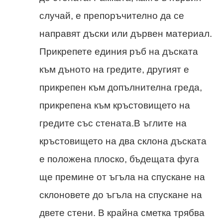
случай, е препоръчително да се
направят дъски или дървен материал.
Прикрепете единия ръб на дъската
към дъното на гредите, другият е
прикрепен към допълнителна греда,
прикрепена към кръстовището на
гредите със стената.В ъглите на
кръстовището на два склона дъската
е положена плоско, бъдещата фуга
ще премине от ъгъла на спускане на
склоновете до ъгъла на спускане на
двете стени. В крайна сметка трябва