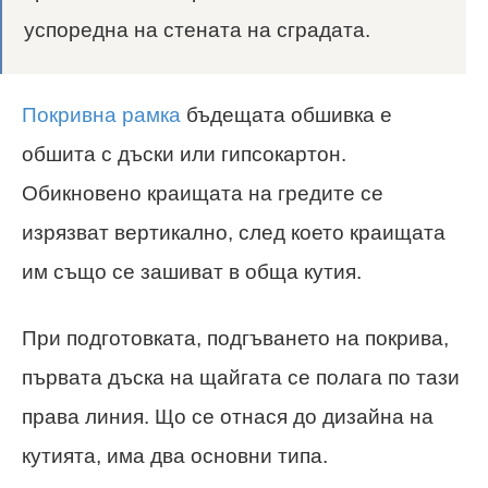
успоредна на стената на сградата.
Покривна рамка
бъдещата обшивка е
обшита с дъски или гипсокартон.
Обикновено краищата на гредите се
изрязват вертикално, след което краищата
им също се зашиват в обща кутия.
При подготовката, подгъването на покрива,
първата дъска на щайгата се полага по тази
права линия. Що се отнася до дизайна на
кутията, има два основни типа.