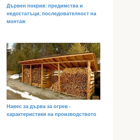
Дървен покрив: предимства и
недостатъци, последователност на
монтаж
Навес за дърва за огрев -
характеристики на производството