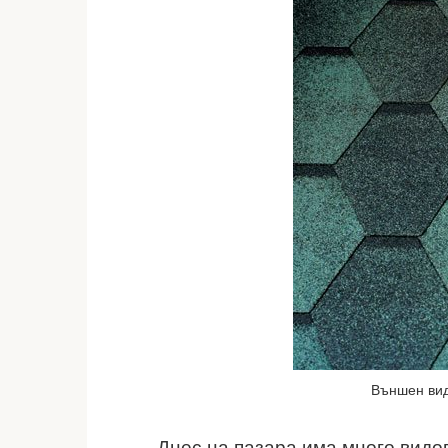
Външен вид
Днес на пазара има много видо