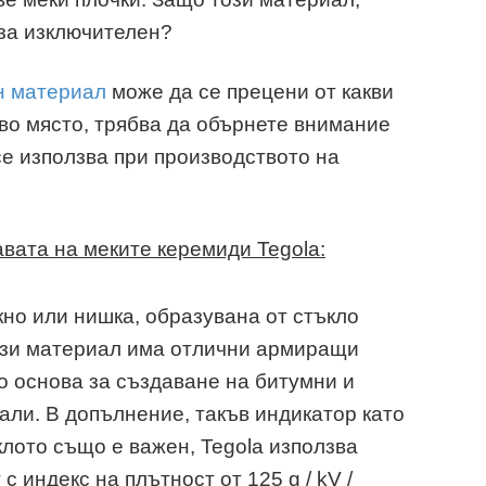
 за изключителен?
н материал
може да се прецени от какви
рво място, трябва да обърнете внимание
се използва при производството на
вата на меките керемиди Tegola:
кно или нишка, образувана от стъкло
Този материал има отлични армиращи
о основа за създаване на битумни и
ли. В допълнение, такъв индикатор като
лото също е важен, Tegola използва
с индекс на плътност от 125 g / kV /