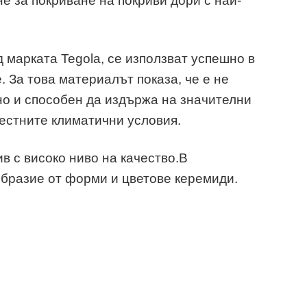
е за покриване на покриви дори с най-
 марката Tegola, се използват успешно в
. За това материалът показа, че е не
но и способен да издържа на значителни
естните климатични условия.
ив с високо ниво на качество.В
бразие от форми и цветове керемиди.