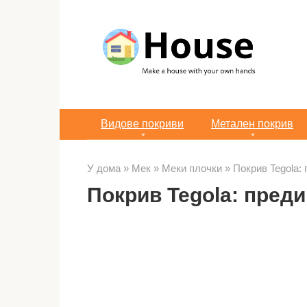
Преминете
към
съдържанието
Видове покриви
Метален покрив
У дома
»
Мек
»
Меки плочки
»
Покрив Tegola:
Покрив Tegola: преди