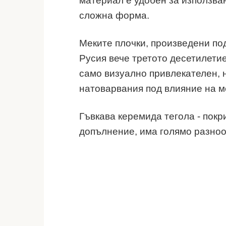
материал е удобен за използван
сложна форма.
Меките плочки, произведени под
Русия вече третото десетилетие
само визуално привлекателен, 
натоварвания под влияние на м
Гъвкава керемида тегола - покр
допълнение, има голямо разноо