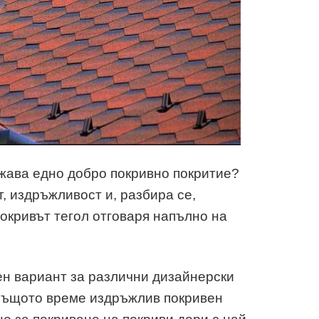
ежава едно добро покривно покритие?
, издръжливост и, разбира се,
окривът тегол отговаря напълно на
ен вариант за различни дизайнерски
в същото време издръжлив покривен