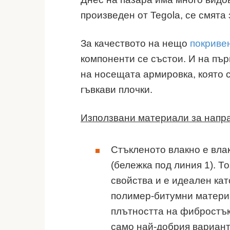
произведен от Tegola, се смята
За качеството на нещо
покриве
компоненти се състои. И на пъ
на носещата армировка, която 
гъвкави плочки.
Използвани материали за напра
Стъкленото влакно е вла
(бележка под линия 1). 
свойства и е идеален кат
полимер-битумни материа
плътността на фибростък
само най-добрия вариант 