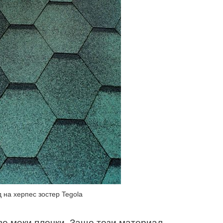
 на херпес зостер Tegola
ве меки плочки. Защо този материал,