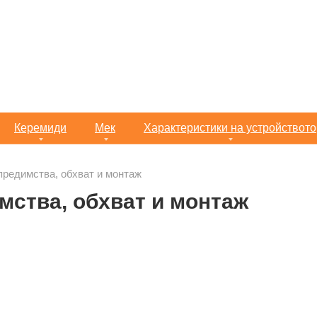
Керемиди
Мек
Характеристики на устройството
 предимства, обхват и монтаж
мства, обхват и монтаж