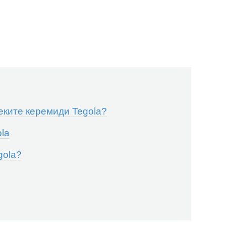
еките керемиди Tegola?
la
gola?