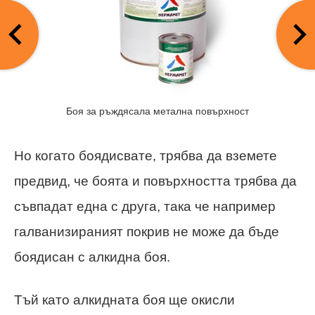
Боя за ръждясала метална повърхност
Но когато боядисвате, трябва да вземете
предвид, че боята и повърхността трябва да
съвпадат една с друга, така че например
галванизираният покрив не може да бъде
боядисан с алкидна боя.
Тъй като алкидната боя ще окисли