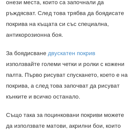
онези места, които са започнали да
ръждясват. След това трябва да боядисате
покрива на къщата си със специална,
антикорозионна боя.
За боядисване
двускатен покрив
използвайте големи четки и ролки с кожени
палта. Първо рисуват спускането, което е на
покрива, а след това започват да рисуват
кънките и всичко останало.
Също така за поцинковани покриви можете
да използвате матови, акрилни бои, които