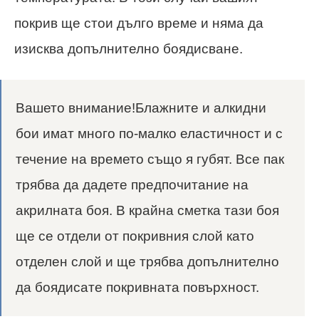
покрив ще стои дълго време и няма да
изисква допълнително боядисване.
Вашето внимание!Блажните и алкидни
бои имат много по-малко еластичност и с
течение на времето също я губят. Все пак
трябва да дадете предпочитание на
акрилната боя. В крайна сметка тази боя
ще се отдели от покривния слой като
отделен слой и ще трябва допълнително
да боядисате покривната повърхност.