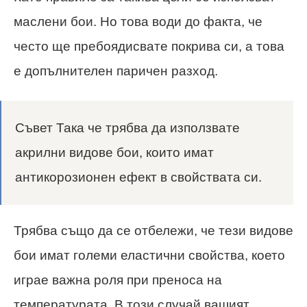
маслени бои. Но това води до факта, че
често ще пребоядисвате покрива си, а това
е допълнителен паричен разход.
Съвет Така че трябва да използвате
акрилни видове бои, които имат
антикорозионен ефект в свойствата си.
Трябва също да се отбележи, че тези видове
бои имат големи еластични свойства, което
играе важна роля при преноса на
температурата. В този случай вашият