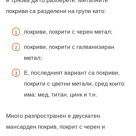
и трябва да го разберете. Металните
покриви са разделени на групи като:
покриви, покрити с черен метал;
покриви, покрити с галванизиран
метал;
Е, последният вариант са покриви,
покрити с цветни метали, сред които
има: мед, титан, цинк и т.н.
Много разпространен е двускатен
мансарден покрив, покрит с черен и