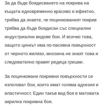
За да бъде боядисването на покрива на
къщата едновременно красиво и ефектно,
трябва да знаете, че поцинкованият покрив
трябва да бъде боядисан със специални
индустриални видове бои. И всичко това,
защото цинкът има по-пасивна повърхност
от черното желязо, мнозина не знаят това и
следователно правят редица грешки.
За поцинковани покривни повърхности се
използват бои, които имат голяма адхезия и
еластичност. Един такъв вид боя е матовата
акрилна покривна боя.