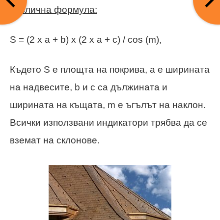
различна формула:
S = (2 x a + b) x (2 x a + c) / cos (m),
Където S е площта на покрива, a е ширината
на надвесите, b и c са дължината и
ширината на къщата, m е ъгълът на наклон.
Всички използвани индикатори трябва да се
вземат на склонове.