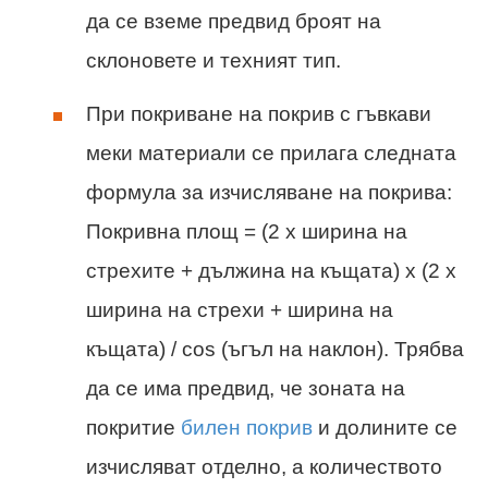
да се вземе предвид броят на
склоновете и техният тип.
При покриване на покрив с гъвкави
меки материали се прилага следната
формула за изчисляване на покрива:
Покривна площ = (2 x ширина на
стрехите + дължина на къщата) x (2 x
ширина на стрехи + ширина на
къщата) / cos (ъгъл на наклон). Трябва
да се има предвид, че зоната на
покритие
билен покрив
и долините се
изчисляват отделно, а количеството