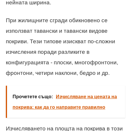
нейната ширина.
При жилищните сгради обикновено се
използват тавански и тавански видове
покриви. Тези типове изискват по-сложни
изчисления поради разликите в
конфигурацията - плоски, многофронтони,
фронтони, четири наклони, бедро и др.
Прочетете също:
Изчисляване на цената на
покрива: как да го направите правилно
Изчисляването на площта на покрива в този