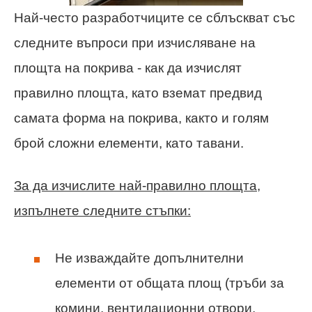
Най-често разработчиците се сблъскват със
следните въпроси при изчисляване на
площта на покрива - как да изчислят
правилно площта, като вземат предвид
самата форма на покрива, както и голям
брой сложни елементи, като тавани.
За да изчислите най-правилно площта,
изпълнете следните стъпки:
Не изваждайте допълнителни
елементи от общата площ (тръби за
комини, вентилационни отвори,