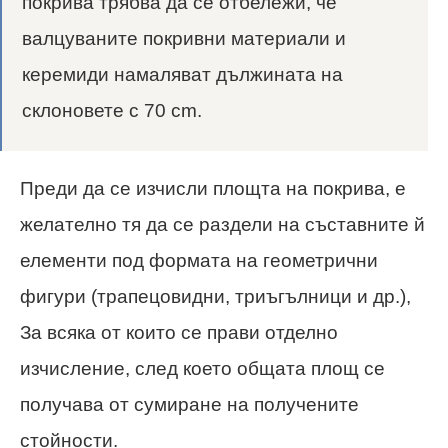
покрива трябва да се отбележи, че
валцуваните покривни материали и
керемиди намаляват дължината на
склоновете с 70 cm.
Преди да се изчисли площта на покрива, е
желателно тя да се раздели на съставните й
елементи под формата на геометрични
фигури (трапецовидни, триъгълници и др.),
За всяка от които се прави отделно
изчисление, след което общата площ се
получава от сумиране на получените
стойности.