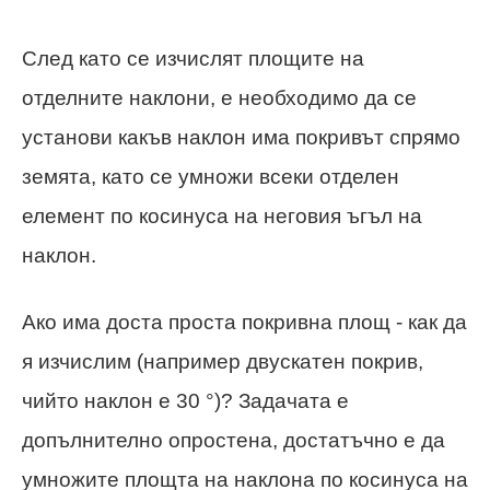
След като се изчислят площите на
отделните наклони, е необходимо да се
установи какъв наклон има покривът спрямо
земята, като се умножи всеки отделен
елемент по косинуса на неговия ъгъл на
наклон.
Ако има доста проста покривна площ - как да
я изчислим (например двускатен покрив,
чийто наклон е 30 °)? Задачата е
допълнително опростена, достатъчно е да
умножите площта на наклона по косинуса на