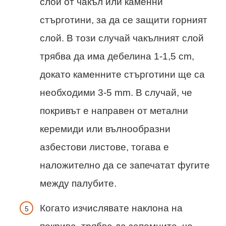
слой от чакъл или каменни
стърготини, за да се защити горният
слой. В този случай чакълният слой
трябва да има дебелина 1-1,5 cm,
докато каменните стърготини ще са
необходими 3-5 mm. В случай, че
покривът е направен от метални
керемиди или вълнообразни
азбестови листове, тогава е
наложително да се запечатат фугите
между палубите.
Когато изчислявате наклона на