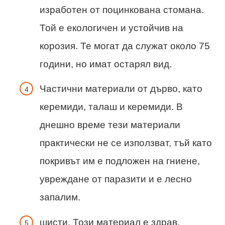
изработен от поцинкована стомана.
Той е екологичен и устойчив на
корозия. Те могат да служат около 75
години, но имат остарял вид.
Частични материали от дърво, като
керемиди, талаш и керемиди. В
днешно време тези материали
практически не се използват, тъй като
покривът им е подложен на гниене,
увреждане от паразити и е лесно
запалим.
шисти. Този материал е здрав,