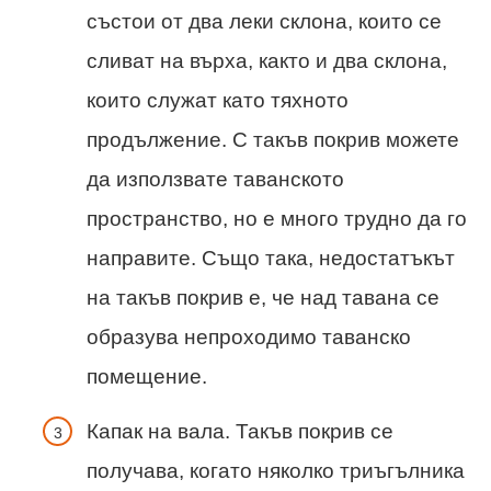
състои от два леки склона, които се
сливат на върха, както и два склона,
които служат като тяхното
продължение. С такъв покрив можете
да използвате таванското
пространство, но е много трудно да го
направите. Също така, недостатъкът
на такъв покрив е, че над тавана се
образува непроходимо таванско
помещение.
Капак на вала. Такъв покрив се
получава, когато няколко триъгълника