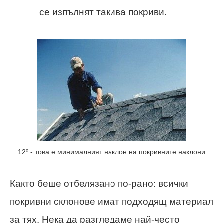
се изпълнят такива покриви.
12º - това е минималният наклон на покривните наклони
Както беше отбелязано по-рано: всички
покривни склонове имат подходящ материал
за тях. Нека да разгледаме най-често