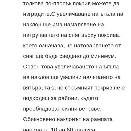
толкова по-плосък покрив можете да
изградите.С увеличаване на ъгъла на
наклон ще има намаляване на
натрупването на сняг върху покрива,
което означава, че натоварването от
сняг ще бъде сведено до минимум.
Освен това увеличаването на ъгъла
на наклон ще увеличи налягането на
вятъра, така че стръмният покрив не е
подходящ за райони, където
преобладават силни ветрове.
Обикновено наклонът на рампата
варира от 10 до 60 градуса.