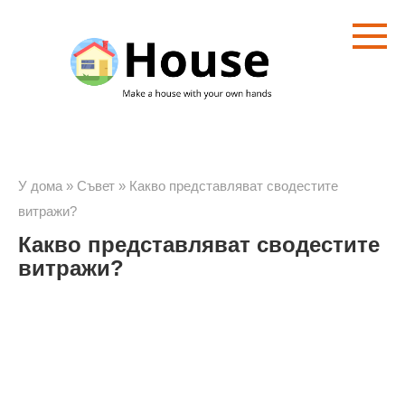
Преминете
към
съдържанието
У дома
»
Съвет
»
Какво представляват сводестите
витражи?
Какво представляват сводестите
витражи?