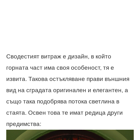
Сводестият витраж е дизайн, в който
горната част има своя особеност, тя е
извита. Такова остъкляване прави външния
вид на сградата оригинален и елегантен, а
също така подобрява потока светлина в
стаята. Освен това те имат редица други
предимства: