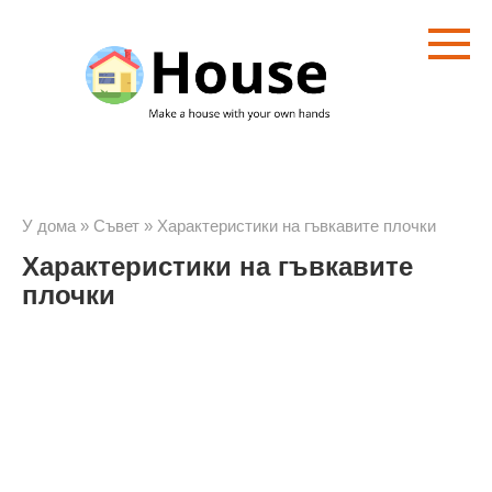
Преминете
към
съдържанието
У дома
»
Съвет
»
Характеристики на гъвкавите плочки
Характеристики на гъвкавите
плочки