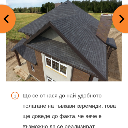
Що се отнася до най-удобното
полагане на гъвкави керемиди, това
ще доведе до факта, че вече е
възможно да се реализират