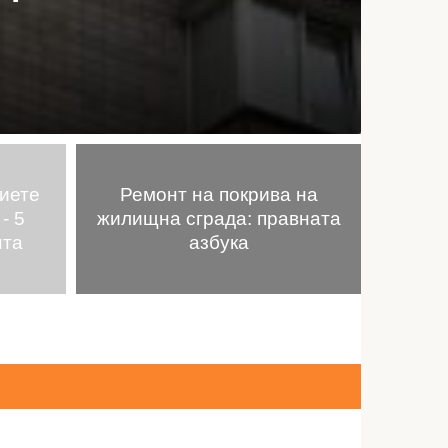
риете
Ремонт на покрива на
- 5
жилищна сграда: правната
нта
азбука