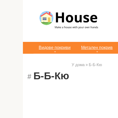
Преминете
към
съдържанието
Видове покриви
Метален покрив
У дома
»
Б-Б-Кю
Б-Б-Кю