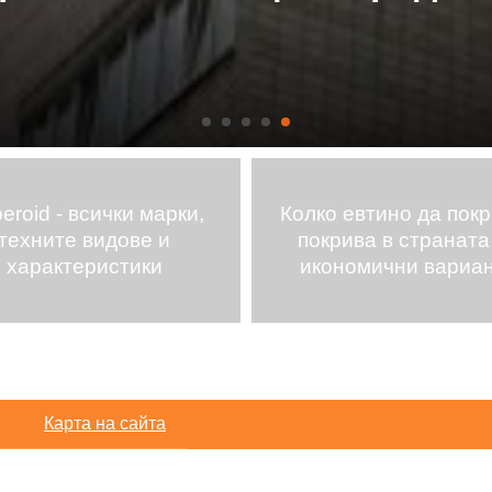
eroid - всички марки,
Колко евтино да пок
техните видове и
покрива в страната 
характеристики
икономични вариа
Карта на сайта