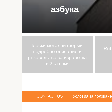
азбука
Плоски метални ферми -
луци -
Rub
подробно описание и
сами в
ръководство за изработка
в 2 стъпки
CONTACT US
Условия за ползване