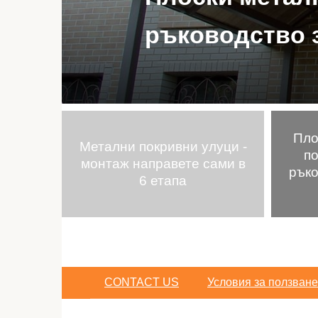
ръководство з
Пло
Метални покривни улуци -
по
монтаж направете сами в
ръко
6 етапа
CONTACT US
Условия за ползване