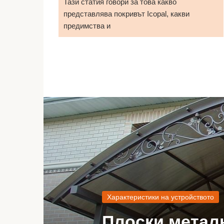
Тази статия говори за това какво
представлява покривът Icopal, какви
предимства и
Характеристики на устройството
Плоски метал