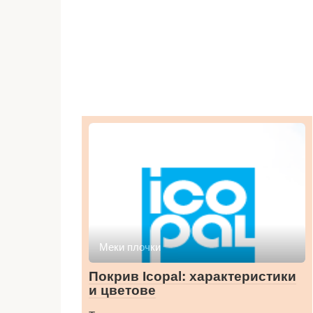
Меки плочки
Покрив Icopal: характеристики
и цветове