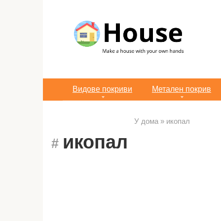
Преминете
към
съдържанието
Видове покриви
Метален покрив
У дома
»
икопал
икопал