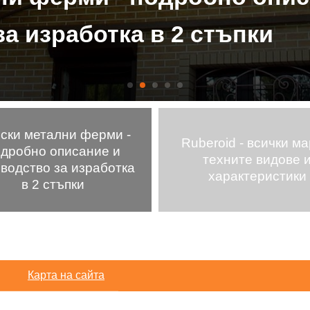
а изработка в 2 стъпки
ски метални ферми -
Ruberoid - всички ма
дробно описание и
техните видове 
водство за изработка
характеристики
в 2 стъпки
Карта на сайта