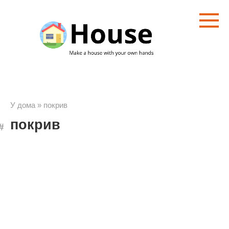
Преминете
към
съдържанието
У дома
»
покрив
покрив