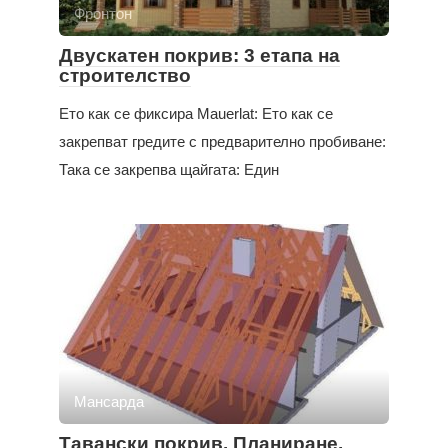
Фронтон
Двускатен покрив: 3 етапа на
строителство
Ето как се фиксира Mauerlat: Ето как се
закрепват гредите с предварително пробиване:
Така се закрепва щайгата: Един
Мансарда
Тавански покрив. Планиране,