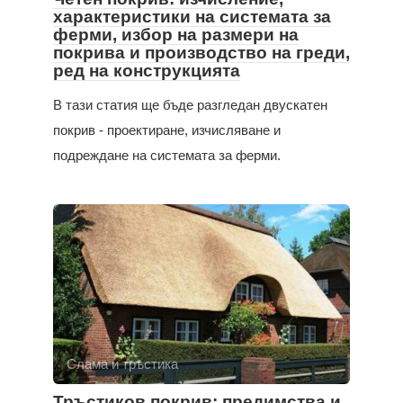
характеристики на системата за
ферми, избор на размери на
покрива и производство на греди,
ред на конструкцията
В тази статия ще бъде разгледан двускатен
покрив - проектиране, изчисляване и
подреждане на системата за ферми.
Слама и тръстика
Тръстиков покрив: предимства и