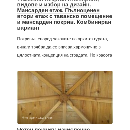
видове и избор на дизайн.
Мансарден етаж. Пълноценен
втори етаж с таванско помещение
и мансарден покрив. Комбиниран
вариант
Покривът, според законите на архитектурата,
винаги трябва да се вписва хармонично в
цялостната концепция на сградата. Но красота
Четирехскатная
Четен покрив: изчисление,