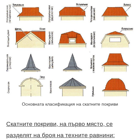
Основната класификация на скатните покриви
Скатните покриви, на първо място, се
разделят на броя на техните равнини: