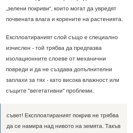
„зелени покриви“, които могат да увредят
почвената влага и корените на растенията.
Експлоатираният слой също е специално
изчислен - той трябва да предпазва
изолационните слоеве от механични
повреди и да не създава допълнителни
заплахи за тях - като висока влажност или
същите "вегетативни" проблеми.
съвет! Експлоатираният покрив не трябва
да се намира над нивото на земята. Такъв