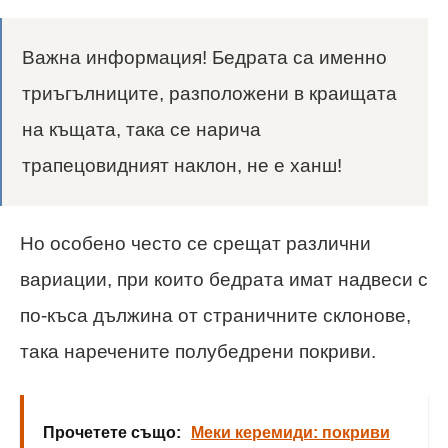
Важна информация! Бедрата са именно
триъгълниците, разположени в краищата
на къщата, така се нарича
трапецовидният наклон, не е ханш!
Но особено често се срещат различни
вариации, при които бедрата имат надвеси с
по-къса дължина от страничните склонове,
така наречените полубедрени покриви.
Прочетете също:
Меки керемиди: покриви