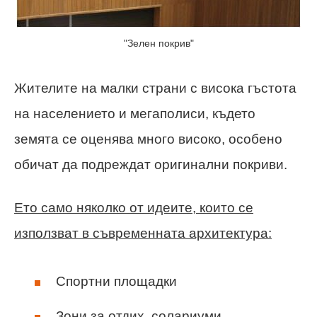
"Зелен покрив"
Жителите на малки страни с висока гъстота
на населението и мегаполиси, където
земята се оценява много високо, особено
обичат да подреждат оригинални покриви.
Ето само няколко от идеите, които се
използват в съвременната архитектура:
Спортни площадки
Зони за отдих, солариуми