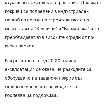
каустично архитектурно решение. Плоските
покриви са подредени в индустриален
мащаб по време на строителството на
многоетажни "Хрушчов" и "Брежневка" и те
преобладават във високите сгради от по-
късен период.
Въпреки това, след 20-30 години
експлоатация се оказа, че разходите за
оборудване на тавански покрив със
склонове изплащат разходите за
последваща поддръжка.