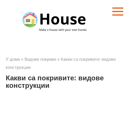
Преминете
към
съдържанието
У дома
»
Видове покриви
»
Какви са покривите: видове
конструкции
Какви са покривите: видове
конструкции