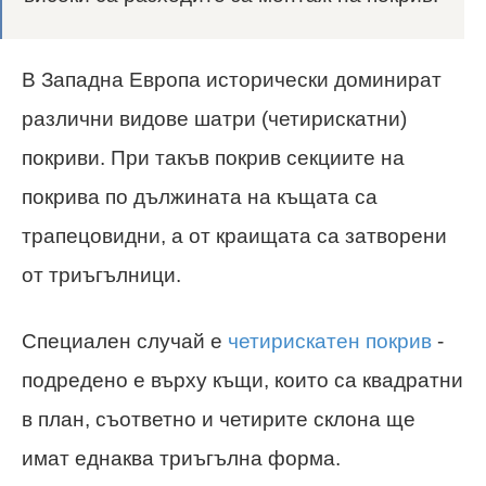
В Западна Европа исторически доминират
различни видове шатри (четирискатни)
покриви. При такъв покрив секциите на
покрива по дължината на къщата са
трапецовидни, а от краищата са затворени
от триъгълници.
Специален случай е
четирискатен покрив
-
подредено е върху къщи, които са квадратни
в план, съответно и четирите склона ще
имат еднаква триъгълна форма.