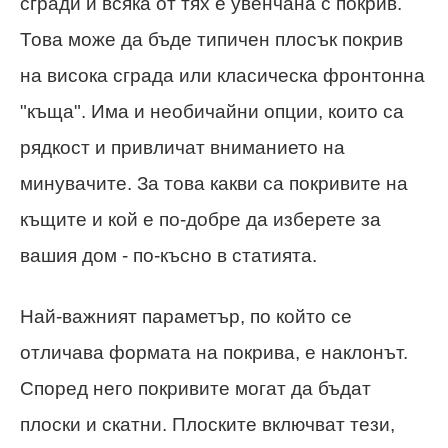
сгради и всяка от тях е увенчана с покрив.
Това може да бъде типичен плосък покрив
на висока сграда или класическа фронтонна
"къща". Има и необичайни опции, които са
рядкост и привличат вниманието на
минувачите. За това какви са покривите на
къщите и кой е по-добре да изберете за
вашия дом - по-късно в статията.
Най-важният параметър, по който се
отличава формата на покрива, е наклонът.
Според него покривите могат да бъдат
плоски и скатни. Плоските включват тези,