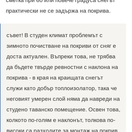
сметка при 60 или повече градуса снегът
практически не се задържа на покрива.
съвет! В студен климат проблемът с
зимното почистване на покриви от сняг е
доста актуален. Въпреки това, не трябва
да бъдете твърде ревностни с наклона на
покрива - в края на краищата снегът
служи като добър топлоизолатор, така че
неговият умерен слой няма да навреди на
студено таванско помещение. Освен това,
колкото по-голям е наклонът, толкова по-
високи са разходите за монтаж на покрив.