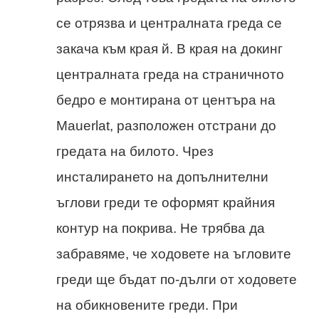
се отрязва и централната греда се
закача към края й. В края на докинг
централната греда на страничното
бедро е монтирана от центъра на
Mauerlat, разположен отстрани до
гредата на билото. Чрез
инсталирането на допълнителни
ъглови греди те оформят крайния
контур на покрива. Не трябва да
забравяме, че ходовете на ъгловите
греди ще бъдат по-дълги от ходовете
на обикновените греди. При