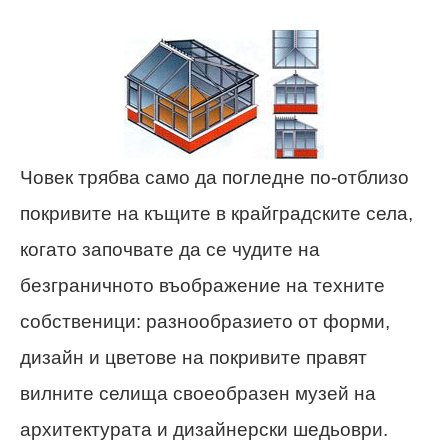
Човек трябва само да погледне по-отблизо
покривите на къщите в крайградските села,
когато започвате да се чудите на
безграничното въображение на техните
собственици: разнообразието от форми,
дизайн и цветове на покривите правят
вилните селища своеобразен музей на
архитектурата и дизайнерски шедьоври.