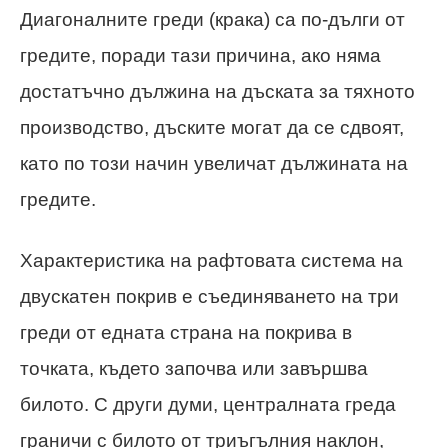
Диагоналните греди (крака) са по-дълги от
гредите, поради тази причина, ако няма
достатъчно дължина на дъската за тяхното
производство, дъските могат да се сдвоят,
като по този начин увеличат дължината на
гредите.
Характеристика на рафтовата система на
двускатен покрив е съединяването на три
греди от едната страна на покрива в
точката, където започва или завършва
билото. С други думи, централната греда
граничи с билото от триъгълния наклон,