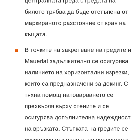
централната греда с гредата на
билото трябва да бъде отстъпена от
маркираното разстояние от края на
къщата.
В точките на закрепване на гредите и
Mauerlat задължително се осигурява
наличието на хоризонтални изрезки,
които са предназначени за докинг. С
тяхна помощ натоварването се
прехвърля върху стените и се
осигурява допълнителна надеждност
на връзката. Стъпката на гредите се
изчислява въз основа на височината