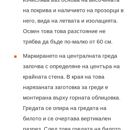
на покрива и наличието на прозорци в
него, вида на летвата и изолацията.
Освен това това разстояние не
трябва да бъде по-малко от 60 см.
Маркирането на централната греда
започва с определяне на центъра на
крайната стена. В края на това
нарязаната заготовка за греди е
монтирана върху горната облицовка.
Гредата се опира на гредата на
билото и се очертава вертикален
разрез. След това гредата на билото