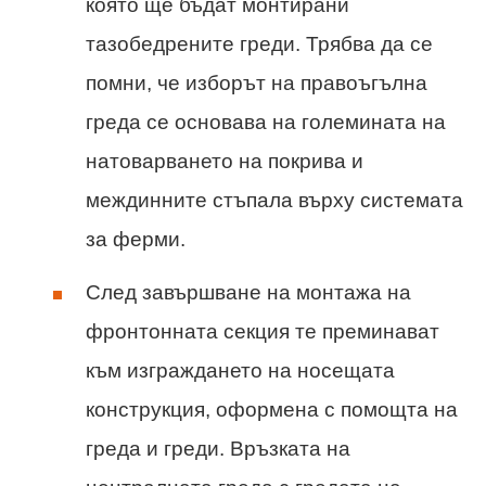
която ще бъдат монтирани
тазобедрените греди. Трябва да се
помни, че изборът на правоъгълна
греда се основава на големината на
натоварването на покрива и
междинните стъпала върху системата
за ферми.
След завършване на монтажа на
фронтонната секция те преминават
към изграждането на носещата
конструкция, оформена с помощта на
греда и греди. Връзката на