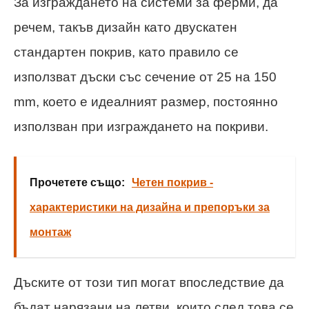
За изграждането на системи за ферми, да
речем, такъв дизайн като двускатен
стандартен покрив, като правило се
използват дъски със сечение от 25 на 150
mm, което е идеалният размер, постоянно
използван при изграждането на покриви.
Прочетете също:
Четен покрив -
характеристики на дизайна и препоръки за
монтаж
Дъските от този тип могат впоследствие да
бъдат нарязани на летви, които след това се