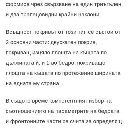
формира чрез свързване на един триъгълен
и два трапецовидни крайни наклони.
Всъщност покривът от този тип се състои от
2 основни части: двускатен покрив,
покриващ изцяло площта на къщата по
дължината й, и 1-во бедро, покриващо
площта на къщата по протежение ширината
на едната му страна.
В същото време компетентният избор на
съотношението на параметрите на бедрата
и фронтонните части се счита за определящ