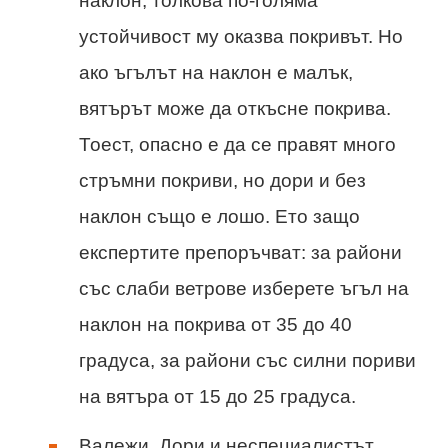
наклон, толкова по-голяма
устойчивост му оказва покривът. Но
ако ъгълът на наклон е малък,
вятърът може да откъсне покрива.
Тоест, опасно е да се правят много
стръмни покриви, но дори и без
наклон също е лошо. Ето защо
експертите препоръчват: за райони
със слаби ветрове изберете ъгъл на
наклон на покрива от 35 до 40
градуса, за райони със силни пориви
на вятъра от 15 до 25 градуса.
Валежи. Дори и неспециалистът