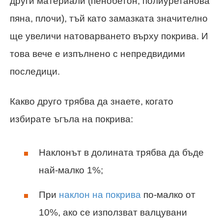
други материали (пенобетон, полиуретанова
пяна, плочи), тъй като замазката значително
ще увеличи натоварването върху покрива. И
това вече е изпълнено с непредвидими
последици.
Какво друго трябва да знаете, когато
избирате ъгъла на покрива:
Наклонът в долината трябва да бъде
най-малко 1%;
При
наклон на покрива
по-малко от
10%, ако се използват валцувани