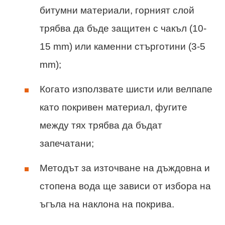
битумни материали, горният слой
трябва да бъде защитен с чакъл (10-
15 mm) или каменни стърготини (3-5
mm);
Когато използвате шисти или велпапе
като покривен материал, фугите
между тях трябва да бъдат
запечатани;
Методът за източване на дъждовна и
стопена вода ще зависи от избора на
ъгъла на наклона на покрива.