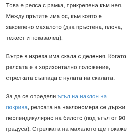
Това е релса с рамка, прикрепена към нея.
Между прътите има ос, към която е
закрепено махалото (два пръстена, плоча,
тежест и показалец).
Вътре в изреза има скала с деления. Когато
релсата е в хоризонтално положение,
стрелката съвпада с нулата на скалата.
За да се определи
ъгъл на наклон на
покрива
, релсата на наклономера се държи
перпендикулярно на билото (под ъгъл от 90
градуса). Стрелката на махалото ще покаже