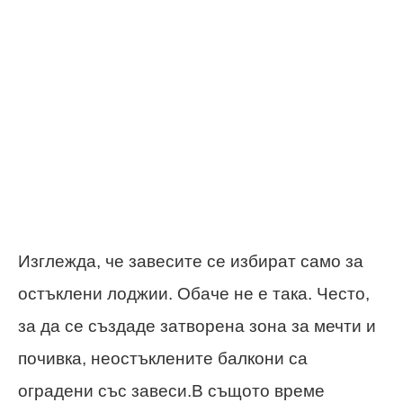
Изглежда, че завесите се избират само за
остъклени лоджии. Обаче не е така. Често,
за да се създаде затворена зона за мечти и
почивка, неостъклените балкони са
оградени със завеси.В същото време