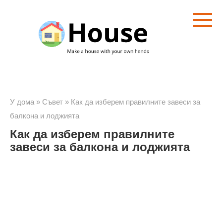
Преминете
към
съдържанието
У дома
»
Съвет
»
Как да изберем правилните завеси за
балкона и лоджията
Как да изберем правилните
завеси за балкона и лоджията