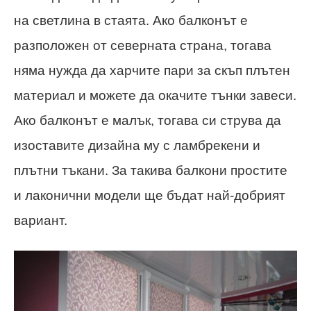
на светлина в стаята. Ако балконът е
разположен от северната страна, тогава
няма нужда да харчите пари за скъп плътен
материал и можете да окачите тънки завеси.
Ако балконът е малък, тогава си струва да
изоставите дизайна му с ламбрекени и
плътни тъкани. За такива балкони простите
и лаконични модели ще бъдат най-добрият
вариант.