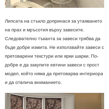
Липсата на стъкло допринася за утаяването
на прах и мръсотия върху завесите.
Следователно тъканта за завеси трябва да
бъде добре измита. Не използвайте завеси с
претоварени текстури или ярки шарки. По-
добре е да закупите евтини завеси с прост
модел, който няма да претоварва интериора
и да отвлича вниманието.