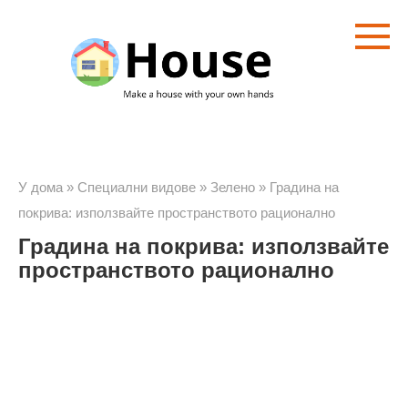
Преминете
към
съдържанието
У дома
»
Специални видове
»
Зелено
»
Градина на
покрива: използвайте пространството рационално
Градина на покрива: използвайте
пространството рационално