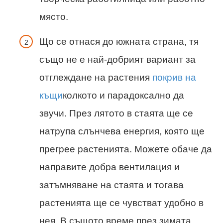
място.
Що се отнася до южната страна, тя
също не е най-добрият вариант за
отглеждане на растения
покрив на
къщи
колкото и парадоксално да
звучи. През лятото в стаята ще се
натрупа слънчева енергия, която ще
прегрее растенията. Можете обаче да
направите добра вентилация и
затъмняване на стаята и тогава
растенията ще се чувстват удобно в
нея. В същото време през зимата