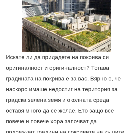
Искате ли да придадете на покрива си
оригиналност и оригиналност? Тогава
градината на покрива е за вас. Вярно е, че
наскоро имаше недостиг на територия за
градска зелена земя и околната среда
оставя много да се желае. Ето защо все
повече и повече хора започват да
подреждат градини на покривите на къщите,